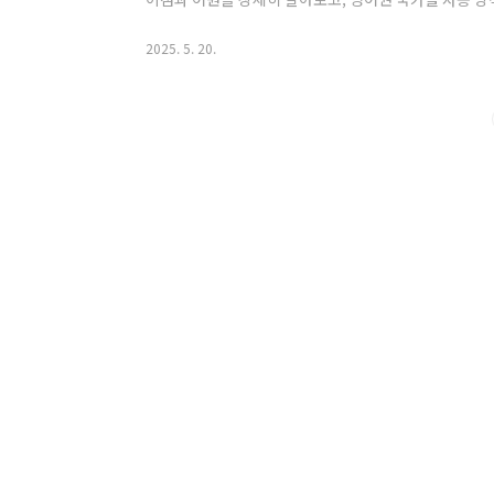
University와 College의 정의와 차이점2. Universi
방식의 차이5. 한국 교육 시스템에서의 적용6. 결론1. Uni
2025. 5. 20.
University의 정의'University'는 일반적으로 
제공하는 종합 교육 기관을 의미합니다. 대개 여러 단과대학(