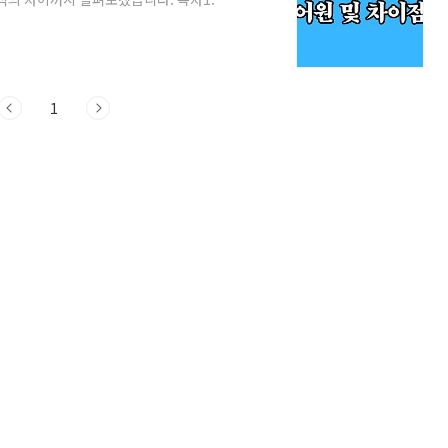
ty의 어원3. College의 어원4. 국가별 사용
versity와 College의 정의와 차이점
다양한 학문 분야에서 학부 및 대학원 과정을 모두
college..
1