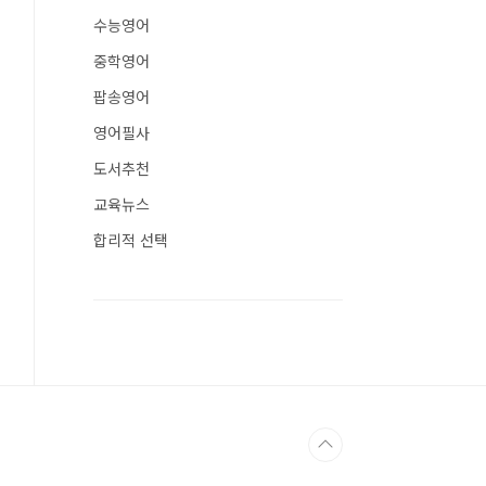
수능영어
중학영어
팝송영어
영어필사
도서추천
교육뉴스
합리적 선택