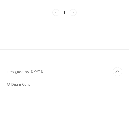
양 공감하며 들었습니다. 무엇보다도 좋은 노래
들이하늘의 별처럼 쏟아지는 덕분에라디오 곁을
1
쉽사리 떠날 수 없었죠. 이런 갬성(?)은 비단 우리
뿐만이 아니라바다 건너 저 미국이나 캐나다에서
도비슷했던 것 같습니다. Yesterday Once
More의 가사를 보면왜 그런지 고개를 끄덕이실
것 같은데요과연 어떤 내용의 노래인지지금 바로
확인해 보겠습니다.Yesterday Once More 가
사 및 발음 해설노래 가사를 한 소절씩 나눠서 해
석을 했고 주의해야 할 발음도 정리했습..
Designed by 티스토리
© Daum Corp.