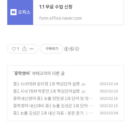
1:1 무료 수업 신청
form.office.naver.com
1
구독하기
'
중학영어
' 카테고리의 다른 글
중1 시사YBM 송미정 1과 핵심단어 설명
2023.02.24
(0)
중1 시사 YBM 박준언 1과 핵심단어설명
2023.02.23
(0)
중학내신영어 중1 능률 양현권 1과 단어 및 자료
2023.02.16
받기
중학영어 내신대비 중1 능률 김성곤 1과 단어 설
2023.02.15
(0)
명 및 자료 받기
중1 능률 김성곤 1과 내신 자료 - 본문 듣기 ｜본
2023.02.04
(0)
문 해석 ｜문법 문제
(0)