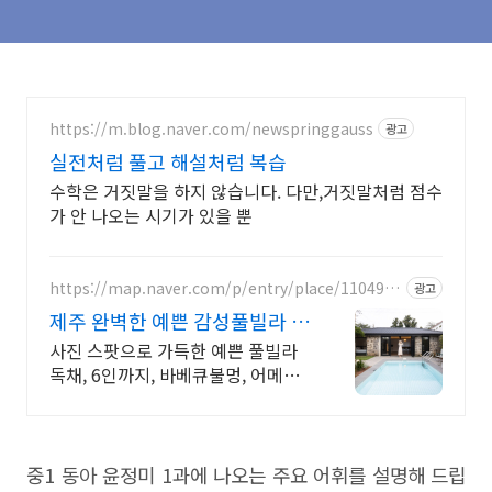
https://m.blog.naver.com/newspringgauss
광고
실전처럼 풀고 해설처럼 복습
수학은 거짓말을 하지 않습니다. 다만,거짓말처럼 점수
가 안 나오는 시기가 있을 뿐
https://map.naver.com/p/entry/place/1104923
광고
273
제주 완벽한 예쁜 감성풀빌라 대
문을 여는 순간 예쁨 가득
사진 스팟으로 가득한 예쁜 풀빌라
독채, 6인까지, 바베큐불멍, 어메니
티까지 완벽 감귤로 유명한 제주도
남원, 새로오픈한 신상 풀빌라, 5성
호텔급 시설 인테리어
중1 동아 윤정미 1과에 나오는 주요 어휘를 설명해 드립