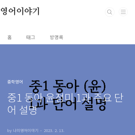
본문 바로가기
영어이야기
홈
태그
방명록
중학영어
중1 동아 윤정미 1과 주요 단
어 설명
by 나의영어이야기
2023. 2. 13.