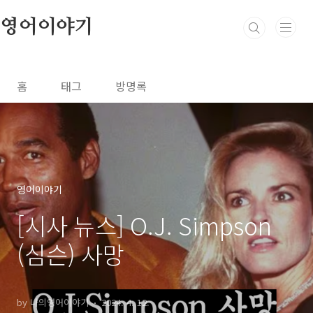
본문 바로가기
영어이야기
홈
태그
방명록
영어이야기
[시사 뉴스] O.J. Simpson
(심슨) 사망
by 나의영어이야기
2024. 4. 12.