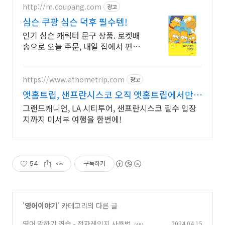
http://m.coupang.com
광고
심슨 쿠팡 심슨 덕후 필수템!
인기 심슨 캐릭터 문구 상품. 로켓배
송으로 오늘 주문, 내일 집에서 편리
하게! 밋밋한 학용품은 이제 그만!
심슨 문구로 나만의 개성을 표현해
보세요.
https://www.athometrip.com
광고
앳홈트립, 샌프란시스코 오직 앳홈트립에서만
가능한
그랜드캐니언, LA 시티투어, 샌프란시스코 필수 입장
지까지 미서부 여행을 한번에!
54
구독하기
'
영어이야기
' 카테고리의 다른 글
영어 말하기 연습 - 전자레인지 사용법
2024.04.15
(48)