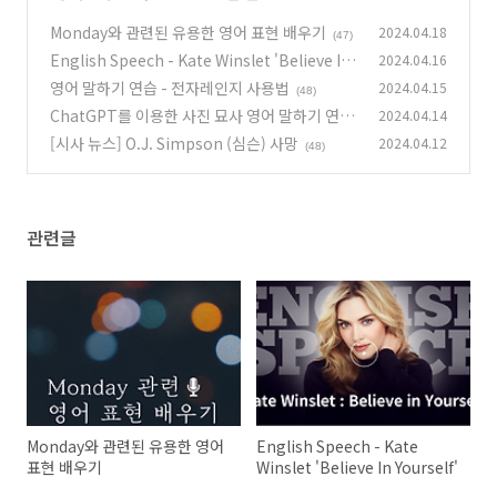
Monday와 관련된 유용한 영어 표현 배우기
2024.04.18
(47)
English Speech - Kate Winslet 'Believe In
2024.04.16
Yourself'
영어 말하기 연습 - 전자레인지 사용법
2024.04.15
(47)
(48)
ChatGPT를 이용한 사진 묘사 영어 말하기 연습
2024.04.14
[시사 뉴스] O.J. Simpson (심슨) 사망
2024.04.12
(43)
(48)
관련글
Monday와 관련된 유용한 영어
English Speech - Kate
표현 배우기
Winslet 'Believe In Yourself'