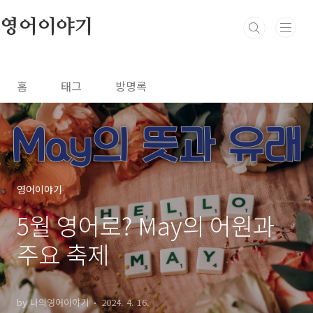
본문 바로가기
영어이야기
홈
태그
방명록
영어이야기
5월 영어로? May의 어원과
주요 축제
by 나의영어이야기
2024. 4. 16.