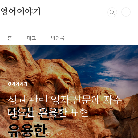
본문 바로가기
영어이야기
홈
태그
방명록
영어이야기
정권 관련 영자 신문에 자주
나오는 유용한 표현
by 나의영어이야기
2024. 5. 3.