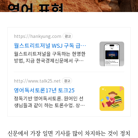
https://hankyung.com
광고
월스트리트저널 WSJ 구독 급변
하는 증시를 읽는 가이드
월스트리트저널을 구독하는 현명한
방법, 지금 한국경제신문에서 구독
하세요! 전 세계 투자자가 열람하는
WSJ의 시장 해석을 전합니다.
http://www.talk25.net
광고
영어독서토론17년 토크25
정독기반 영어독서토론. 원어민 선
생님들과 같이 하는 토론수업. 상위
1%의 선택 하브루타 교육 방식을
따라 주관식으로 묻고 이야기합니
다.
신문에서 가장 일면 기사를 많이 차지하는 것이 정치