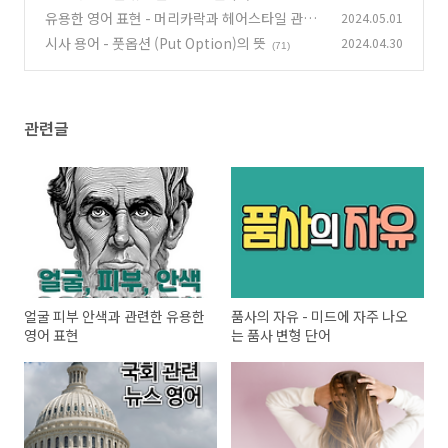
유용한 영어 표현 - 머리카락과 헤어스타일 관련
2024.05.01
영단어 총정리
시사 용어 - 풋옵션 (Put Option)의 뜻
2024.04.30
(68)
(71)
관련글
얼굴 피부 안색과 관련한 유용한
품사의 자유 - 미드에 자주 나오
영어 표현
는 품사 변형 단어