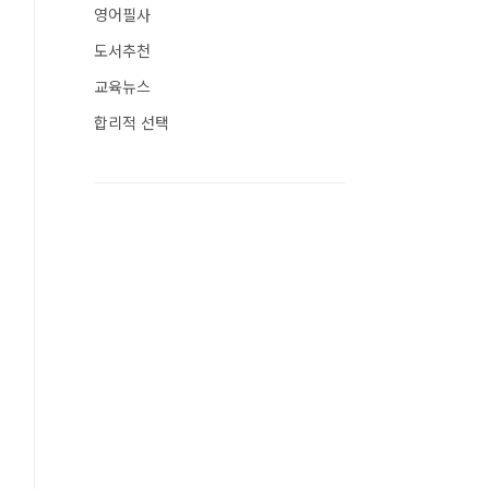
영어필사
도서추천
교육뉴스
합리적 선택