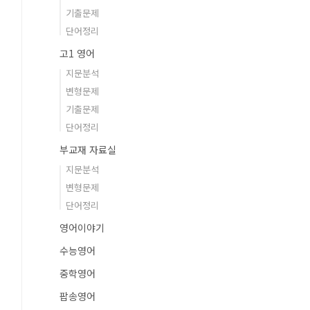
기출문제
단어정리
고1 영어
지문분석
변형문제
기출문제
단어정리
부교재 자료실
지문분석
변형문제
단어정리
영어이야기
수능영어
중학영어
팝송영어