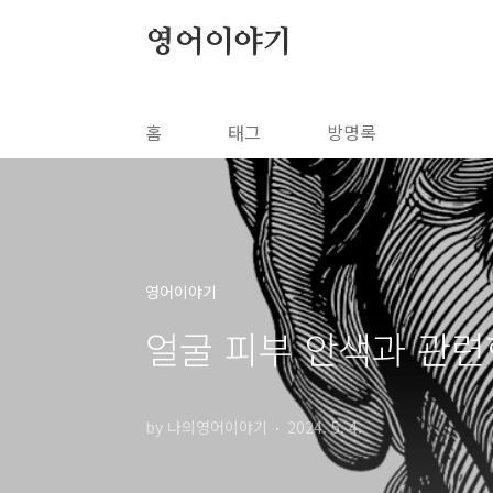
본문 바로가기
영어이야기
홈
태그
방명록
영어이야기
얼굴 피부 안색과 관련
by 나의영어이야기
2024. 5. 4.