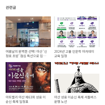
관련글
여름날의 완벽한 선택! 아산 '신
2024년 고불 인문학 아카데미
정호 초밥' 점심 특선으로 입맛
교육 일정
저격!
아트밸리 아산 제63회 성웅 이
아산 성웅 이순신 축제 셔틀버스
순신 축제 일정표
운행 노선