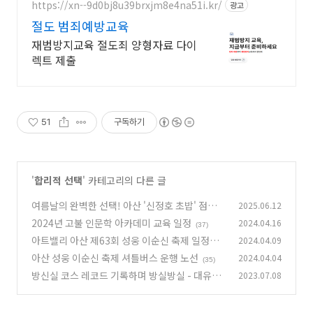
세요.
https://xn--9d0bj8u39brxjm8e4na51i.kr/
광고
절도 범죄예방교육
재범방지교육 절도죄 양형자료 다이
렉트 제출
51
구독하기
'
합리적 선택
' 카테고리의 다른 글
여름날의 완벽한 선택! 아산 '신정호 초밥' 점심
2025.06.12
특선으로 입맛 저격!
2024년 고불 인문학 아카데미 교육 일정
2024.04.16
(4)
(37)
아트밸리 아산 제63회 성웅 이순신 축제 일정표
2024.04.09
아산 성웅 이순신 축제 셔틀버스 운행 노선
2024.04.04
(38)
(35)
방신실 코스 레코드 기록하며 방실방실 - 대유위
2023.07.08
니아 MBN 2R
(0)