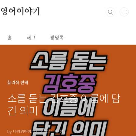
본문 바로가기
영어이야기
홈
태그
방명록
합리적 선택
소름 돋는 김호중 이름에 담
긴 의미
by 나의영어이야기
2024. 5. 21.