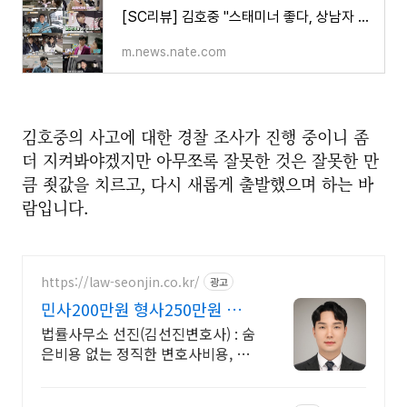
[SC리뷰] 김호중 "스태미너 좋다, 상남자 기질 다분" 평 받아…김주하 앵커와의 만남은 '불발' ('가
m.news.nate.com
김호중의 사고에 대한 경찰 조사가 진행 중이니 좀
더 지켜봐야겠지만 아무쪼록 잘못한 것은 잘못한 만
큼 죗값을 치르고, 다시 새롭게 출발했으며 하는 바
람입니다.
https://law-seonjin.co.kr/
광고
민사200만원 형사250만원 변호
사선임비용 수임료 정찰제
법률사무소 선진(김선진변호사) : 숨
은비용 없는 정직한 변호사비용, 수
임료 정찰제 정직한 변호사, 합리적
인 가성비로 최고의 결과를 만나보