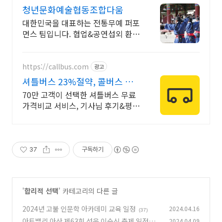
05818
청년문화예술협동조합다움
대한민국을 대표하는 전통무예 퍼포
먼스 팀입니다. 협업&공연섭외 환영
합니다.
https://callbus.com
광고
셔틀버스 23%절약, 콜버스 예
약 고객 98.9% 만족!
70만 고객이 선택한 셔틀버스 무료
가격비교 서비스, 기사님 후기&평점
보고 결정
37
구독하기
'
합리적 선택
' 카테고리의 다른 글
2024년 고불 인문학 아카데미 교육 일정
2024.04.16
(37)
아트밸리 아산 제63회 성웅 이순신 축제 일정표
2024.04.09