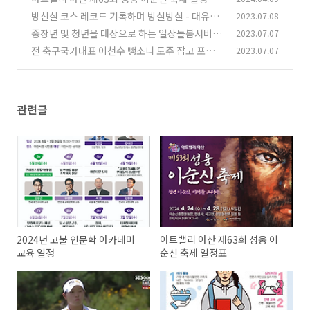
방신실 코스 레코드 기록하며 방실방실 - 대유위
2023.07.08
(38)
니아 MBN 2R
중장년 및 청년을 대상으로 하는 일상돌봄서비스
2023.07.07
(0)
알아보기
전 축구국가대표 이천수 뺑소니 도주 잡고 포상금
2023.07.07
(1)
전액 기부
(0)
관련글
2024년 고불 인문학 아카데미
아트밸리 아산 제63회 성웅 이
교육 일정
순신 축제 일정표