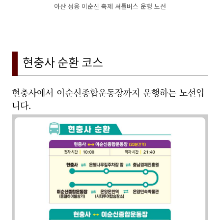
아산 성웅 이순신 축제 셔틀버스 운행 노선
현충사 순환 코스
현충사에서 이순신종합운동장까지 운행하는 노선입
니다.