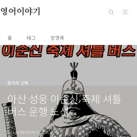
본문 바로가기
영어이야기
홈
태그
방명록
합리적 선택
아산 성웅 이순신 축제 셔틀
버스 운행 노선
by 나의영어이야기
2024. 4. 4.