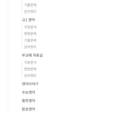
기출문제
단어정리
고1 영어
지문분석
변형문제
기출문제
단어정리
부교재 자료실
지문분석
변형문제
단어정리
영어이야기
수능영어
중학영어
팝송영어