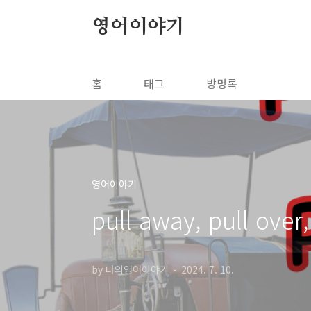
본문 바로가기
영어이야기
홈
태그
방명록
영어이야기
pull away, pull over
by 나의영어이야기
2024. 7. 10.