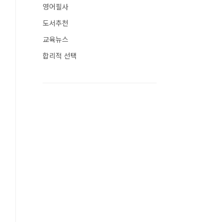
영어필사
도서추천
교육뉴스
합리적 선택