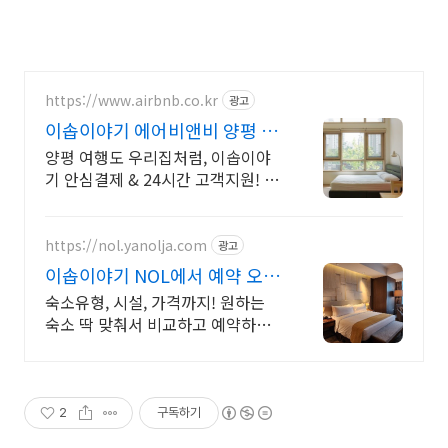
https://www.airbnb.co.kr
광고
이솝이야기 에어비앤비 양평 북
한강 옆 숙소
양평 여행도 우리집처럼, 이솝이야
기 안심결제 & 24시간 고객지원! 전
용 테라스와 바비큐 그릴이 제공되
는 숙소를 예약하세요.
https://nol.yanolja.com
광고
이솝이야기 NOL에서 예약 오늘
의 숙박 핫딜!
숙소유형, 시설, 가격까지! 원하는
숙소 딱 맞춰서 비교하고 예약하세
요!
2
구독하기