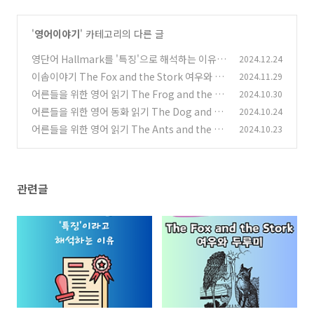
'
영어이야기
' 카테고리의 다른 글
영단어 Hallmark를 '특징'으로 해석하는 이유
2024.12.24
이솝이야기 The Fox and the Stork 여우와 두
2024.11.29
(1)
루미 영어 동화 읽기
어른들을 위한 영어 읽기 The Frog and the Ox
2024.10.30
(4)
개구리와 황소
어른들을 위한 영어 동화 읽기 The Dog and th
2024.10.24
(4)
e Shadow
어른들을 위한 영어 읽기 The Ants and the Gr
2024.10.23
(5)
asshopper (개미와 베짱이)
(2)
관련글