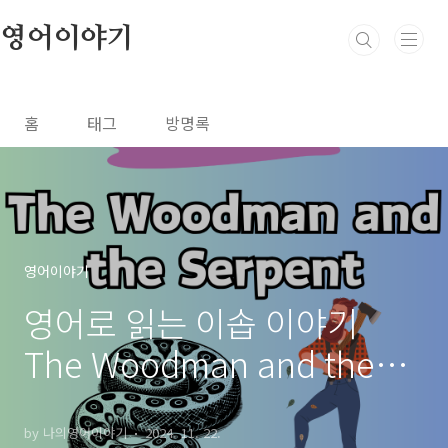
본문 바로가기
영어이야기
홈
태그
방명록
영어이야기
영어로 읽는 이솝 이야기
The Woodman and the
Serpent 나무꾼과 뱀
by 나의영어이야기
2024. 11. 22.