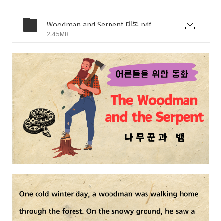
Woodman and Serpent 대본.pdf
2.45MB