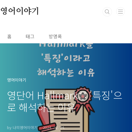
본문 바로가기
영어이야기
홈
태그
방명록
영어이야기
영단어 Hallmark를 '특징'으
로 해석하는 이유
by 나의영어이야기
2024. 12. 24.