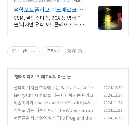
http://www.workwerk.co.kr
광고
유학포트폴리오 워크베르크 영
국 아트&디자인 전문교육원
CSM, 골드스미스, RCA 등 영국 미
술/디자인 유학 포트폴리오 지도 전
문.
1
구독하기
'
영어이야기
' 카테고리의 다른 글
산타의 위치를 추적해 주는 Santa Tracker 알아
2024.12.24
보기
Merry Christmas를 다른 나라에서는 뭐라고
2024.12.24
(4)
부를까?
이솝이야기 The Fox and the Stork 여우와 두
2024.11.29
(3)
루미 영어 동화 읽기
영어로 읽는 이솝 이야기 The Woodman and t
2024.11.22
(4)
he Serpent 나무꾼과 뱀
어른들을 위한 영어 읽기 The Frog and the Ox
2024.10.30
(2)
개구리와 황소
(4)