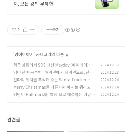
지, 모든 강의 무제한
2
구독하기
'
영어이야기
' 카테고리의 다른 글
위급 상황에서 SOS 대신 Mayday (메이데이)를
2024.12.30
사용하는 이유
영어 단어 공부법 : 하위권에서 상위권으로, 단기
2024.12.28
(2)
간에 영어 자신감 얻기
산타의 위치를 추적해 주는 Santa Tracker 알아
2024.12.24
(1)
보기
Merry Christmas를 다른 나라에서는 뭐라고
2024.12.24
(4)
부를까?
영단어 Hallmark를 '특징'으로 해석하는 이유
2024.12.24
(3)
(1)
관련글