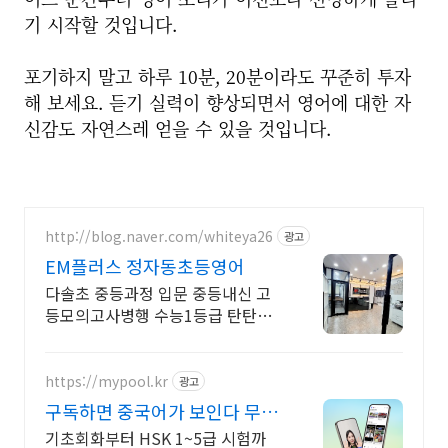
기 시작할 것입니다.
포기하지 말고 하루 10분, 20분이라도 꾸준히 투자
해 보세요. 듣기 실력이 향상되면서 영어에 대한 자
신감도 자연스레 얻을 수 있을 것입니다.
http://blog.naver.com/whiteya26
광고
EM플러스 정자동초등영어
다솔초 중등과정 입문 중등내신 고
등모의고사병행 수능1등급 탄탄한
입시영어시작
https://mypool.kr
광고
구독하면 중국어가 보인다 무료
로 시작하기
기초회화부터 HSK 1~5급 시험까