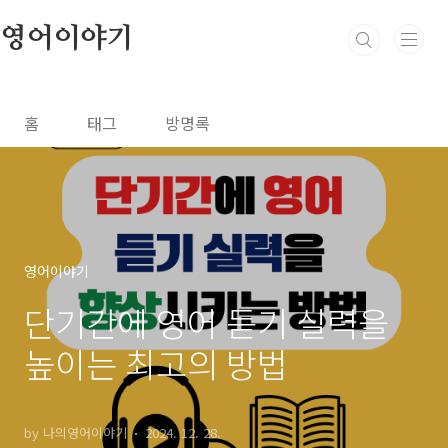
본문 바로가기
영어이야기
홈
태그
방명록
영어이야기
단기간에 영어 듣기 실력을
높이는 최고의 방법
by 나의영어이야기
2024. 12. 28.