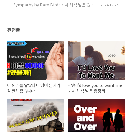
er 팝송 가사와 해석 | 우리말 발음 | 발음 원리
Sympathy by Rare Bird : 가사 해석 발음 원리
2024.12.25
(3)
(3)
관련글
이 원리를 알았더니 영어 듣기가
팝송 I'd love you to want me
참 편해졌습니다
가사 해석 발음 총정리