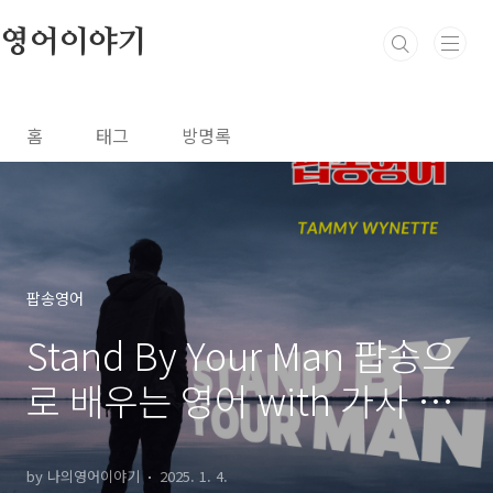
본문 바로가기
영어이야기
홈
태그
방명록
팝송영어
Stand By Your Man 팝송으
로 배우는 영어 with 가사 해
석 발음 총정리
by 나의영어이야기
2025. 1. 4.