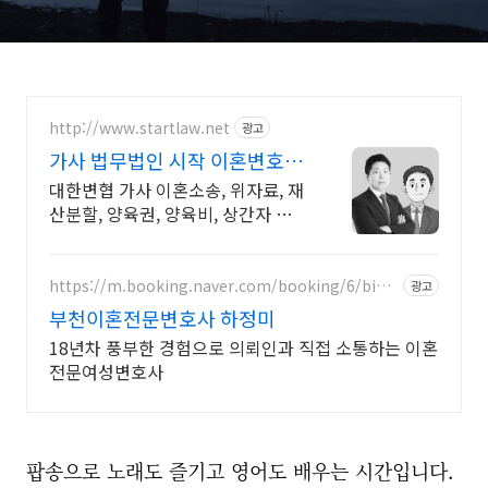
http://www.startlaw.net
광고
가사 법무법인 시작 이혼변호사
24시간 비밀상담
대한변협 가사 이혼소송, 위자료, 재
산분할, 양육권, 양육비, 상간자 당신
의 정당한 시작을 도와드립니다.
https://m.booking.naver.com/booking/6/bize
광고
s/147504
부천이혼전문변호사 하정미
18년차 풍부한 경험으로 의뢰인과 직접 소통하는 이혼
전문여성변호사
팝송으로 노래도 즐기고 영어도 배우는 시간입니다.