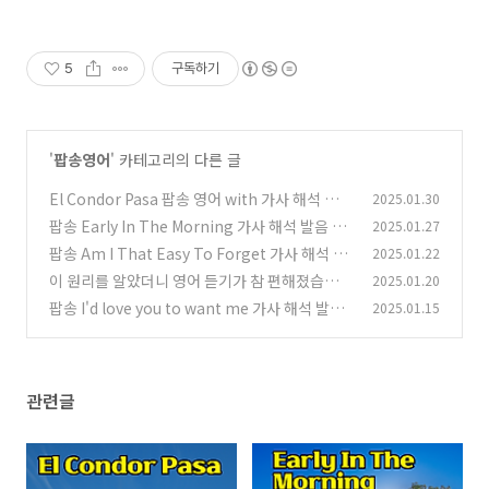
5
구독하기
'
팝송영어
' 카테고리의 다른 글
El Condor Pasa 팝송 영어 with 가사 해석 발음
2025.01.30
총정리
팝송 Early In The Morning 가사 해석 발음 총
2025.01.27
(1)
정리
팝송 Am I That Easy To Forget 가사 해석 발
2025.01.22
(2)
음 총정리
이 원리를 알았더니 영어 듣기가 참 편해졌습니다
2025.01.20
(3)
팝송 I'd love you to want me 가사 해석 발음
2025.01.15
(3)
총정리
(3)
관련글