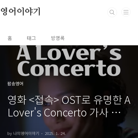
본문 바로가기
영어이야기
홈
태그
방명록
팝송영어
영화 <접속> OST로 유명한 A
Lover's Concerto 가사 해석
영어 발음 총정리
by 나의영어이야기
2025. 1. 24.