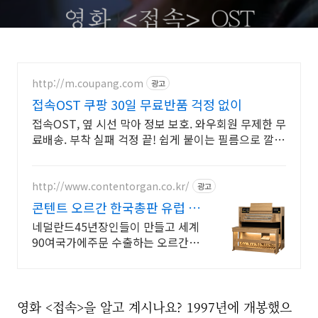
http://m.coupang.com
광고
접속OST 쿠팡 30일 무료반품 걱정 없이
접속OST, 옆 시선 막아 정보 보호. 와우회원 무제한 무
료배송. 부착 실패 걱정 끝! 쉽게 붙이는 필름으로 깔끔
하게, 로켓배송 받으세요.
http://www.contentorgan.co.kr/
광고
콘텐트 오르간 한국총판 유럽 정
통 프리미엄 오르간
네덜란드45년장인들이 만들고 세계
90여국가에주문 수출하는 오르간
중고오르간 보상판매 수리
영화 <접속>을 알고 계시나요?
1997년에 개봉했으