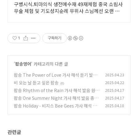
다림
구병시식.퇴마의식 생전예수재 49재체험 중국 소림사
무술 체험 및 기도성지순례 무위사 스님께선 오랜 수행
으로 혜안.법신.육신통의 법력으로 꿰뚫어 상담합니다
1
구독하기
'
팝송영어
' 카테고리의 다른 글
팝송 The Power of Love 가사 해석 듣기 발음
2025.04.23
원리 총정리
비 오는 날 듣고 싶은 팝송
2025.04.22
(0)
(0)
팝송 Rhythm of the Rain 가사 해석 발음 원리
2025.04.17
총정리
팝송 One Summer Night 가사 해석 발음 총정
2025.04.17
(1)
리
팝송 Holiday - 비지스 Bee Gees 가사 해석 발
2025.04.10
(1)
음
(1)
관련글