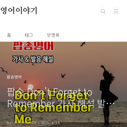
본문 바로가기
영어이야기
홈
태그
방명록
팝송영어
팝송 Don't Forget to
Remember 가사 해석 발음
총정리
by 나의영어이야기
2025. 4. 18.