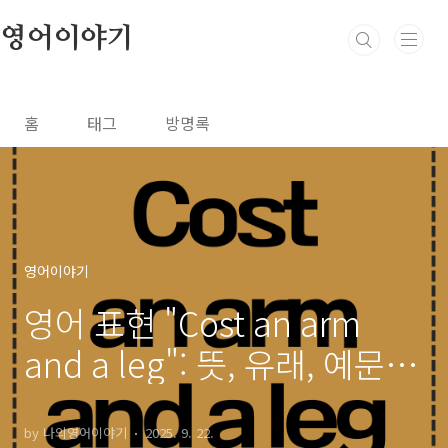
본문 바로가기
영어이야기
홈
태그
방명록
영어이야기
영어 표현 "Cost an arm
and a leg": 뜻, 유래, 예문 완
벽 정리
by 나의영어이야기
2025. 9. 22.