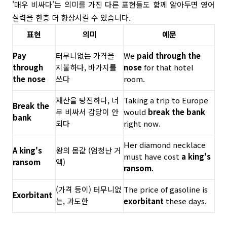
'매우 비싸다'는 의미를 가진 다른 표현들도 함께 알아두면 영어
실력을 한층 더 향상시킬 수 있습니다.
표현
의미
예문
Pay
터무니없는 가격을
We
paid through the
through
지불하다, 바가지를
nose
for that hotel
the nose
쓰다
room.
재산을 탕진하다, 너
Taking a trip to Europe
Break the
무 비싸서 감당이 안
would
break the bank
bank
되다
right now.
Her diamond necklace
A king's
왕의 몸값 (엄청난 거
must have cost
a king's
ransom
액)
ransom
.
(가격 등이) 터무니없
The price of gasoline is
Exorbitant
는, 과도한
exorbitant
these days.