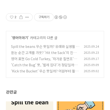
2
구독하기
'
영어이야기
' 카테고리의 다른 글
Spill the beans 무슨 뜻일까? 유래와 실생활 예
2025.09.24
문 5가지 완벽 정리
듣는 순간 고개를 갸웃? 'Hit the Sack'의 진짜
2025.09.23
(0)
의미와 재미있는 유래!
영어 표현 Go Cold Turkey, '차가운 칠면조'가
2025.09.17
(1)
어쩌다 '단번에 끊다'는 뜻이 됐을까?
'Catch the Bug' 뜻, '벌레 잡다'가 정답일까요?
2025.09.09
(1)
| 원어민 필수 영어 표현 완벽 정리
‘Kick the Bucket’ 무슨 뜻일까? 어원부터 활용
2025.09.02
(2)
법, 버킷리스트 유래까지 총정리
(2)
관련글