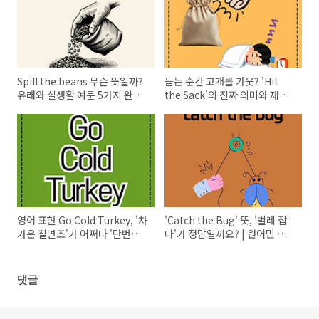
Spill the beans 무슨 뜻일까?
듣는 순간 고개를 갸웃? 'Hit
유래와 실생활 예문 5가지 완벽
the Sack'의 진짜 의미와 재미
정리
있는 유래!
영어 표현 Go Cold Turkey, '차
'Catch the Bug' 뜻, '벌레 잡
가운 칠면조'가 어쩌다 '단번에
다'가 정답일까요? | 원어민 필
끊다'는 뜻이 됐을까?
수 영어 표현 완벽 정리
댓글