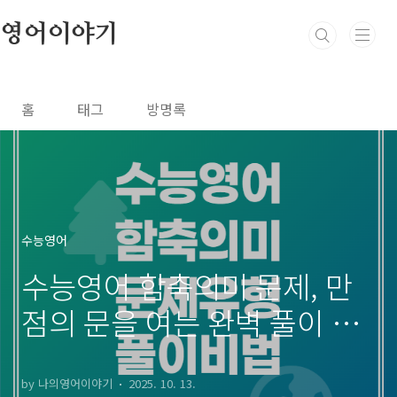
본문 바로가기
영어이야기
홈
태그
방명록
수능영어
수능영어 함축의미 문제, 만
점의 문을 여는 완벽 풀이 전
략
by 나의영어이야기
2025. 10. 13.