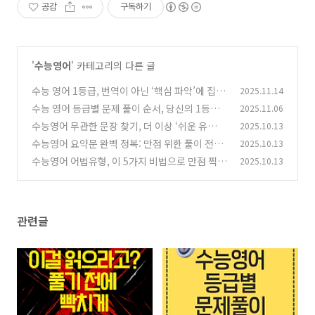
공감
구독하기
'
수능영어
' 카테고리의 다른 글
수능 영어 1등급, 번역이 아닌 ‘핵심 파악’에 집중
2025.11.14
하면 충분합니다
수능 영어 등급별 문제 풀이 순서, 당신의 1등급
2025.11.06
(1)
을 위한 최적의 전략!
수능영어 무관한 문장 찾기, 더 이상 ‘쉬운 유
2025.10.13
(0)
형’이 아니다? 완벽 풀이 전략 공개!
수능영어 요약문 완벽 정복: 만점 위한 풀이 전략
2025.10.13
(0)
과 핵심 비법 대공개
수능영어 어법유형, 이 5가지 비법으로 만점 찍는
2025.10.13
(0)
문제풀이 전략!
(0)
관련글