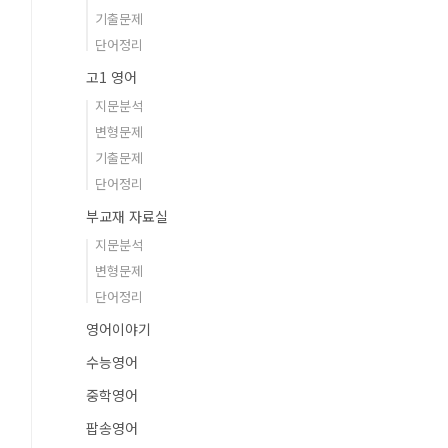
기출문제
단어정리
고1 영어
지문분석
변형문제
기출문제
단어정리
부교재 자료실
지문분석
변형문제
단어정리
영어이야기
수능영어
중학영어
팝송영어