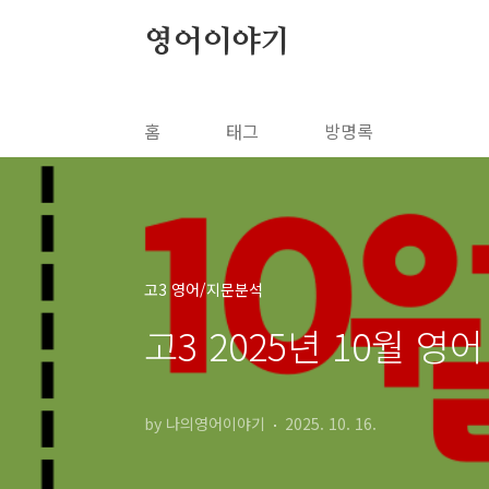
본문 바로가기
영어이야기
홈
태그
방명록
고3 영어/지문분석
고3 2025년 10월 
by 나의영어이야기
2025. 10. 16.