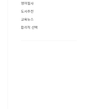
영어필사
도서추천
교육뉴스
합리적 선택