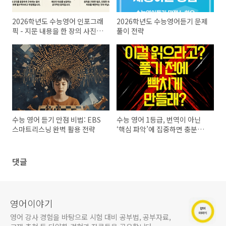
2026학년도 수능영어 인포그래
2026학년도 수능영어듣기 문제
픽 - 지문 내용을 한 장의 사진으
풀이 전략
로
수능 영어 듣기 만점 비법: EBS
수능 영어 1등급, 번역이 아닌
스마트리스닝 완벽 활용 전략
‘핵심 파악’에 집중하면 충분합
니다
댓글
영어이야기
영어 강사 경험을 바탕으로 시험 대비 공부법, 공부자료,