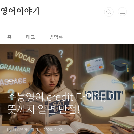
본문 바로가기
영어이야기
홈
태그
방명록
수능영어
수능영어 credit 다의어, 이
뜻까지 알면 만점!
by 나의영어이야기
2026. 2. 23.