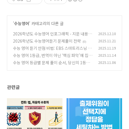
'
수능영어
' 카테고리의 다른 글
2026학년도 수능영어 인포그래픽 - 지문 내용을
2025.12.10
한 장의 사진으로
2026학년도 수능영어듣기 문제풀이 전략
2025.11.21
(0)
(0)
수능 영어 듣기 만점 비법: EBS 스마트리스닝 완
2025.11.19
벽 활용 전략
수능 영어 1등급, 번역이 아닌 ‘핵심 파악’에 집중
2025.11.14
(0)
하면 충분합니다
수능 영어 등급별 문제 풀이 순서, 당신의 1등급
2025.11.06
(1)
을 위한 최적의 전략!
(0)
관련글