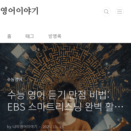
본문 바로가기
영어이야기
홈
태그
방명록
수능영어
수능 영어 듣기 만점 비법:
EBS 스마트리스닝 완벽 활용
전략
by 나의영어이야기
2025. 11. 19.