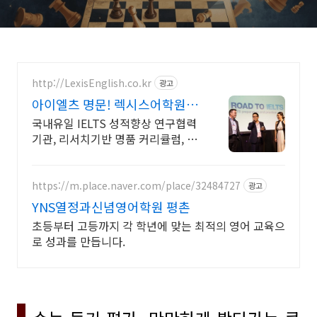
http://LexisEnglish.co.kr
광고
아이엘츠 명문! 렉시스어학원
IELTS공식시험센터
국내유일 IELTS 성적향상 연구협력
기관, 리서치기반 명품 커리큘럼, 초
격차퀄리티
https://m.place.naver.com/place/32484727
광고
YNS열정과신념영어학원 평촌
초등부터 고등까지 각 학년에 맞는 최적의 영어 교육으
로 성과를 만듭니다.