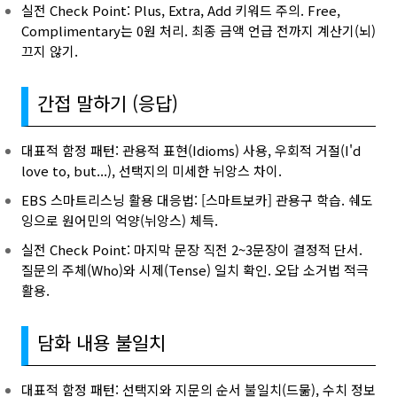
실전 Check Point: Plus, Extra, Add 키워드 주의. Free,
Complimentary는 0원 처리. 최종 금액 언급 전까지 계산기(뇌)
끄지 않기.
간접 말하기 (응답)
대표적 함정 패턴: 관용적 표현(Idioms) 사용, 우회적 거절(I'd
love to, but...), 선택지의 미세한 뉘앙스 차이.
EBS 스마트리스닝 활용 대응법: [스마트보카] 관용구 학습. 쉐도
잉으로 원어민의 억양(뉘앙스) 체득.
실전 Check Point: 마지막 문장 직전 2~3문장이 결정적 단서.
질문의 주체(Who)와 시제(Tense) 일치 확인. 오답 소거법 적극
활용.
담화 내용 불일치
대표적 함정 패턴: 선택지와 지문의 순서 불일치(드묾), 수치 정보