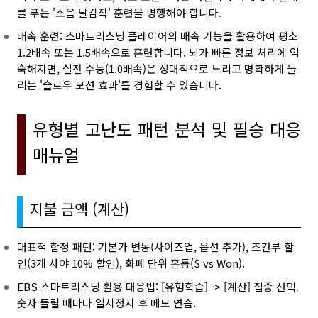
를 푸는 '소음 탈감작' 훈련을 병행해야 합니다.
배속 훈련: 스마트리스닝 플레이어의 배속 기능을 활용하여 평소
1.2배속 또는 1.5배속으로 훈련합니다. 뇌가 빠른 정보 처리에 익
숙해지면, 실전 수능(1.0배속)은 상대적으로 느리고 명확하게 들
리는 '슬로우 모션 효과'를 경험할 수 있습니다.
유형별 고난도 패턴 분석 및 필승 대응
매뉴얼
지불 금액 (계산)
대표적 함정 패턴: 기본가 변동(사이즈업, 옵션 추가), 조건부 할
인(3개 사야 10% 할인), 화폐 단위 혼동($ vs Won).
EBS 스마트리스닝 활용 대응법: [유형학습] -> [계산] 집중 선택.
숫자 들릴 때마다 일시정지 후 메모 연습.