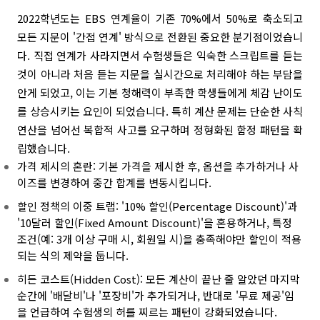
2022학년도는 EBS 연계율이 기존 70%에서 50%로 축소되고
모든 지문이 '간접 연계' 방식으로 전환된 중요한 분기점이었습니
다. 직접 연계가 사라지면서 수험생들은 익숙한 스크립트를 듣는
것이 아니라 처음 듣는 지문을 실시간으로 처리해야 하는 부담을
안게 되었고, 이는 기본 청해력이 부족한 학생들에게 체감 난이도
를 상승시키는 요인이 되었습니다.
특히 계산 문제는 단순한 사칙
연산을 넘어선 복합적 사고를 요구하며 정형화된 함정 패턴을 확
립했습니다.
가격 제시의 혼란: 기본 가격을 제시한 후, 옵션을 추가하거나 사
이즈를 변경하여 중간 합계를 변동시킵니다.
할인 정책의 이중 트랩: '10% 할인(Percentage Discount)'과
'10달러 할인(Fixed Amount Discount)'을 혼용하거나, 특정
조건(예: 3개 이상 구매 시, 회원일 시)을 충족해야만 할인이 적용
되는 식의 제약을 둡니다.
히든 코스트(Hidden Cost): 모든 계산이 끝난 줄 알았던 마지막
순간에 '배달비'나 '포장비'가 추가되거나, 반대로 '무료 제공'임
을 언급하여 수험생의 허를 찌르는 패턴이 강화되었습니다.