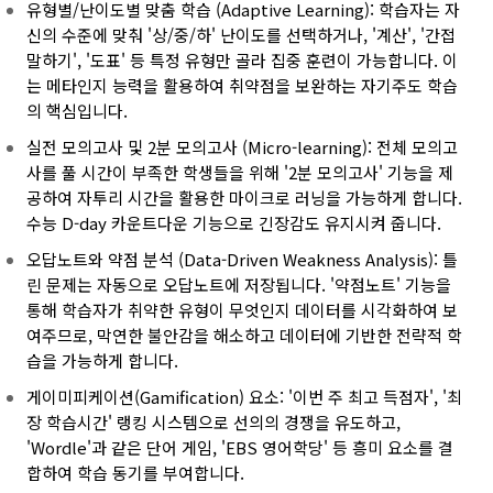
유형별/난이도별 맞춤 학습 (Adaptive Learning): 학습자는 자
신의 수준에 맞춰 '상/중/하' 난이도를 선택하거나, '계산', '간접
말하기', '도표' 등 특정 유형만 골라 집중 훈련이 가능합니다. 이
는 메타인지 능력을 활용하여 취약점을 보완하는 자기주도 학습
의 핵심입니다.
실전 모의고사 및 2분 모의고사 (Micro-learning): 전체 모의고
사를 풀 시간이 부족한 학생들을 위해 '2분 모의고사' 기능을 제
공하여 자투리 시간을 활용한 마이크로 러닝을 가능하게 합니다.
수능 D-day 카운트다운 기능으로 긴장감도 유지시켜 줍니다.
오답노트와 약점 분석 (Data-Driven Weakness Analysis): 틀
린 문제는 자동으로 오답노트에 저장됩니다. '약점노트' 기능을
통해 학습자가 취약한 유형이 무엇인지 데이터를 시각화하여 보
여주므로, 막연한 불안감을 해소하고 데이터에 기반한 전략적 학
습을 가능하게 합니다.
게이미피케이션(Gamification) 요소: '이번 주 최고 득점자', '최
장 학습시간' 랭킹 시스템으로 선의의 경쟁을 유도하고,
'Wordle'과 같은 단어 게임, 'EBS 영어학당' 등 흥미 요소를 결
합하여 학습 동기를 부여합니다.