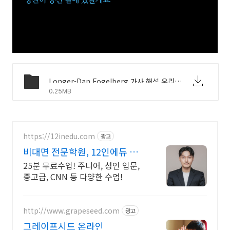
Longer-Dan Fogelberg 가사 해석 우리말 발음.pdf
0.25MB
https://12inedu.com
광고
비대면 전문학원, 12인에듀 맞
춤 커리큘럼 1:1 수업
25분 무료수업! 주니어, 성인 입문,
중고급, CNN 등 다양한 수업!
http://www.grapeseed.com
광고
그레이프시드 온라인