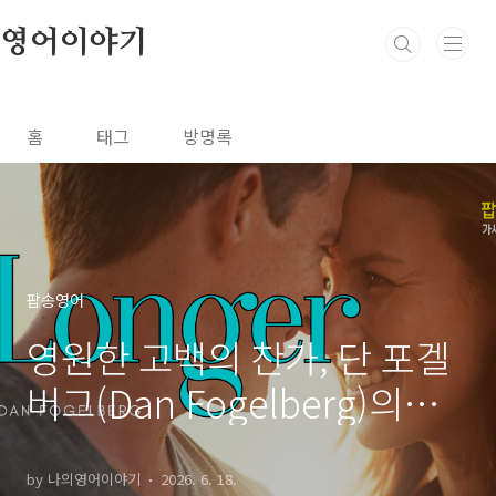
본문 바로가기
영어이야기
홈
태그
방명록
팝송영어
영원한 고백의 찬가, 단 포겔
버그(Dan Fogelberg)의
'Longer'로 배우는 서정적 영
어 표현
by 나의영어이야기
2026. 6. 18.