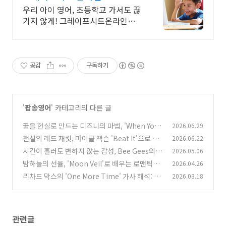
우리 아이 영어, 초등학교 가서도 끊
기지 않게! 그레이프시드온라인해
요! 집에서 손쉽게, 친구들과 같이
하는 수업으로 영어 자신감을 쑥쑥
길러보세요!
공감
구독하기
'
팝송영어
' 카테고리의 다른 글
꿈을 현실로 만드는 디즈니의 마법, 'When You
2026.06.29
Wish Upon a Star' 영어 공부
전설의 레드 재킷, 마이클 잭슨 'Beat It'으로 배
2026.06.22
(0)
우는 팝송 영어
시간이 흘러도 변하지 않는 감성, Bee Gees의 ‘F
2026.05.06
(0)
irst of May’로 감성 가득한 영어 공부
밤하늘의 선율, 'Moon Veil'로 배우는 로맨틱한
2026.04.26
(0)
영어 표현
리차드 막스의 'One More Time' 가사 해석: 이
2026.03.18
(0)
별의 끝에서 붙잡고 싶은 단 한 번의 순간
(1)
관련글