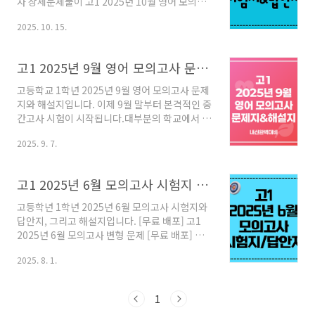
사 상세문제풀이 고1 2025년 10월 영어 모의고
제 풀이 자료입니다. 지금까지 출제된 어법 문제
사 상세문제풀이고등학교 1학년 2025년 10월
를 풀어보고 출제 경향을 이해하는데 활용해 보
2025. 10. 15.
영어 모의고사 상세문제풀이 자료입니다.지문과
시면 좋겠습solvook.com
해석, 주요 어휘 및 구문 분석, 글의 주제 및 내용
요약, 글의 논리 구조, 정답 도출 근거 및 선택지
고1 2025년 9월 영어 모의고사 문제지&해설지
분석 등 최대한 자myenglishstory2.com
고등학교 1학년 2025년 9월 영어 모의고사 문제
지와 해설지입니다. 이제 9월 말부터 본격적인 중
간고사 시험이 시작됩니다.대부분의 학교에서 이
번 9월 모의고사 지문이 시험 범위에 포함되는데
2025. 9. 7.
요아래 9월 모의고사 상세문제풀이 자료를 이용
하여독해 지문에 대해 꼼꼼하게 학습해 보시기
바랍니다. 고1 2025년 9월 모의고사 상세풀이해
고1 2025년 6월 모의고사 시험지 답안지 해설지
설 - 쏠북고1 2025년 9월 모의고사 상세 문제 풀
이 해설집입니다. 독해 지문, 해석, 주요 어휘 정
고등학년 1학년 2025년 6월 모의고사 시험지와
리, 주요 문장 구문 분석, 글의 주제, 글의 구조, 정
답안지, 그리고 해설지입니다. [무료 배포] 고1
답 풀이 및 근거, 선택지 해석 및 오답 풀이로 구
2025년 6월 모의고사 변형 문제 [무료 배포] 고1
성되어 있solvook.com
2025년 6월 모의고사 변형 문제고등학교 1학년
2025. 8. 1.
2025년 6월 모의고사 변형 문제입니다. 문제 29
번부터 40번까지의 지문을 활용하여주제, 제목,
주장, 어법, 어휘, 빈칸, 삽입, 순서, 요약 문제 유
1
형으로 변형했습니다. 이번주에 시