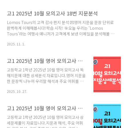
말고사 대비용으로 적극 활용해 보시면 좋겠습니
다. 고1 2025년 10월 모의고사 변형문제 (200문
고1 2025년 10월 모의고사 18번 지문분석
제) - 쏠북2025년 10월 고1 모의고사 변형문제
입니다. 주장 찾기, 함축 의미, 요지 찾기, 주제 찾
Lomos Tours의 고객 감사 편지 분석 💌영어 지문을 문장 단위로
기, 제목 찾기, 요약하기, 어법 및 어휘 선택, 빈칸
완벽하게 이해해봅시다!학습 시작! 🎯오늘 우리는 'Lomos
추론, 문장 삽입, 무관한 문장 찾기, 글의 순서 유
Tours'라는 여행사 매니저가 고객에게 보낸 이메일을 분석해볼 거
형으로 구solvook.com 고1 2025년 10월 영어
예요. 이 이메일은 왜 쓰였을까요? 어떤 표현들이 사용되었을까요?
모의고사 상세지문분석 고1 2025년 10월 영어
2025. 11. 1.
아래 '다음' 버튼을 눌러 한 문장씩 자세히 파헤쳐봅시다. 각 문장의
모의고사 상세지문분석고등학교 1학년 2025년
의미, 주요 어휘, 문장 구조, 그리고 전체 글에서 하는 역할까지 꼼꼼
10월..
하게 살펴볼 거예요. 준비됐나요? 😉전체 지문 미리보기 훑어보기
고1 2025년 10월 영어 모의고사 상세지문분석
🧐"My name is Mark Smith, and I am the manager of
Lomos Tours. I express our sincere appreciation for your
고등학교 1학년 2025년 10월 영어 모의고사 독
continued trust and loyalty..
해지문에 대한 상세분석 자료입니다.영어 지문을
한 문장씩 나누어 우리말 해석과 주요 어휘를 정
리했습니다.문장 구조 분석과 이 문장이 전체 지
2025. 10. 27.
문에서 어떤 내용적 역할을 하는지에 대한 설명
도 포함시켰습니다.글의 주제와 논리 흐름 구조
가 어떻게 되는지도 포함해 놓았습니다. 한 문장
고1 2025년 10월 영어 모의고사 상세문제풀이
씩 꼼꼼하게 분석하고 이해하는 과정을 통해 영
어 독해 실력이 한층 높아지시길 응원하겠습니
고등학교 1학년 2025년 10월 영어 모의고사 상
다.[고1 2025년 10월 영어 모의고사 상세분석자
세문제풀이 자료입니다.지문과 해석, 주요 어휘
료 구매하기] 고1 2025년 10월 모의고사 지문상