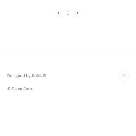
니다.지문을 몇 번 읽어보고 내용을 다 안다고 생
각하는 능숙함의 착각에 빠지면 실제 시험장에서
1
매력적인 오답에 속아 넘어가기 십상입니다. 여
러분의 첫 내신 1등급을 확실하게 만들어줄 쏠북
의 고품질 변형문제 184문항 자료를 전격 공개합
니다.📑 한 지문을 낱낱이 파헤치는 184문항 구
성단순히 지문을 암기하고 넘어가는 1차원적인
공부는 고등학교 내신에서 더 이상 통하지 않습
니다. 한 지문당 수능형 문제부터 내신 고난도 유
형까지 모두 배치하여 지문의 논리 구조를 완벽
하게 체득할 ..
Designed by 티스토리
© Daum Corp.