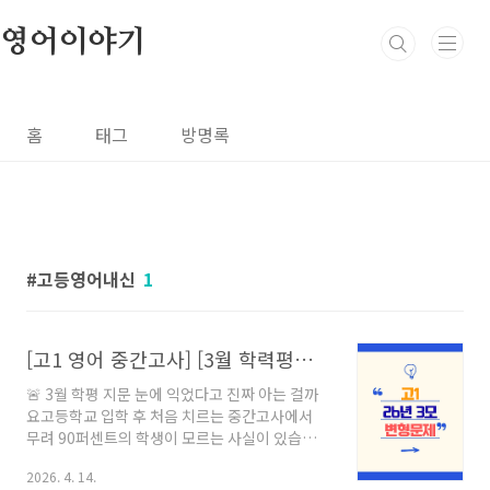
본문 바로가기
영어이야기
홈
태그
방명록
고등영어내신
1
[고1 영어 중간고사] [3월 학력평가 변형문제] 무려 90퍼센트가 속는 착각, 이거 하나로 완벽 해결했어요
🚨 3월 학평 지문 눈에 익었다고 진짜 아는 걸까
요고등학교 입학 후 처음 치르는 중간고사에서
무려 90퍼센트의 학생이 모르는 사실이 있습니
다. 바로 3월 학력평가 지문이 내신 시험에서 변
2026. 4. 14.
별력을 가르는 가장 강력한 무기가 된다는 것입