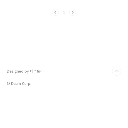
다. 대표적인 영어의 동음이의어를 함께 공부해
보겠습니다. 동음이의어의 의미 글자의 소리는
1
같으나 뜻이 다른 것은 '동음이의어'라고 말합니
다. 마치 겉모습을 같지만 속마음은 다른 단어라
할 수 있습니다. 영어로는 'homonym'이라고
씁니다. 여기서 'homo'는 '같은' '동일한'이란
의미를 갖고 있습니다. 아무튼 뜻은 서로 다름에
도 우연의 일치처럼 발음이 같은 것이 여기에 포
함된다고 이해하시면 됩니다. 동음이의어의 종류
영어에는 어떤 종류의 단어가 포함되는지 예문과
함께 공..
Designed by 티스토리
© Daum Corp.