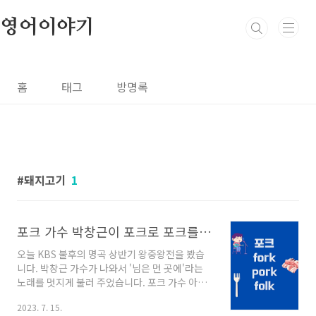
본문 바로가기
영어이야기
홈
태그
방명록
돼지고기
1
포크 가수 박창근이 포크로 포크를 먹는다면? - '포크'의 세 가지 다른 뜻 알아보기
오늘 KBS 불후의 명곡 상반기 왕중왕전을 봤습
니다. 박창근 가수가 나와서 '님은 먼 곳에'라는
노래를 멋지게 불러 주었습니다. 포크 가수 아이
돌이라는 관중석 응원 모습을 보고 저는 순간적
2023. 7. 15.
으로 '돼지고기'가 떠올랐는데요, 이번 기회에