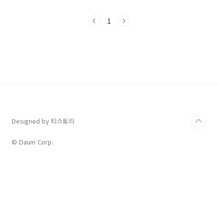
'포크'와 대응하는 영단어 세 개를 정리해 보겠습
니다. 첫 번째 '포크' : Folk 박창근 가수에게 늘
1
붙어 다니는 '포크'가 바로 'folk'입니다. 그런데
우리말로는 '포크'라고 하지만 실제 영어식으로
발음하면 '포우크'가 됩니다. 아래 발음기호를 보
면 더 확실하죠. 바로 [fouk]로 되어 있습니다.
즉, 이중모음 /ou/ (오우)로 되어 있습니다. 하지
만 워낙 예전부터 '포크'라는 것에 익숙해져 있기
때문에 우리는 그냥 '포크'라고 사용하는 것이고
문맥을 통해 무슨..
Designed by 티스토리
© Daum Corp.