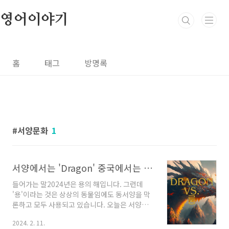
본문 바로가기
영어이야기
홈
태그
방명록
서양문화
1
서양에서는 'Dragon' 중국에서는 '룽' 어떤 의미 차이가 있을까?
들어가는 말2024년은 용의 해입니다. 그런데
'용'이라는 것은 상상의 동물임에도 동서양을 막
론하고 모두 사용되고 있습니다. 오늘은 서양에
서는 "dragon", 중국에서는 "룽"으로 표기하는
2024. 2. 11.
이 두 용어 사이에는 어떤 의미적 차이가 있는지