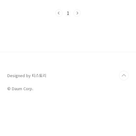
감고 있는 것을 확인할 수 있었습니다. 손흥민 선
수가 골키퍼도 아닌 데 왜 손가락에 붕대를 감았
1
을까 의아하기는 했지만, 훈련 중에 부상을 입었
다고 생각했지 어찌 그것도 이강인 선수와 몸싸
움을 했다고 상상이나 할 수 있겠습니까. 아무튼
축구협회는 감독 교체라든가 회장 교체라는 뒤숭
숭한 분위기 속에서 글로벌 스타 선수들의 돌출
행동까지... 당분간 무척 머리가 아플 것 같습니
다. 오늘은 The Sun에 실린 영문 기사를 직접 확
인해 보면서 어떤 내용인지 살펴보기로 하겠습니
다. S..
Designed by 티스토리
© Daum Corp.