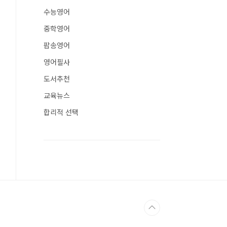
수능영어
중학영어
팝송영어
영어필사
도서추천
교육뉴스
합리적 선택