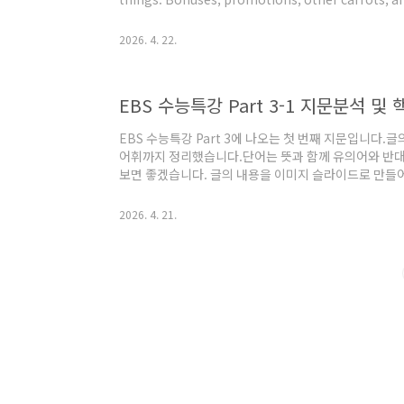
to work harder, for sure, but the gains are, lik
time, such tactics cost more money and increa
2026. 4. 22.
employer alike, and eventua..
EBS 수능특강 Part 3-1 지문분석 및
EBS 수능특강 Part 3에 나오는 첫 번째 지문입니다.
어휘까지 정리했습니다.단어는 뜻과 함께 유의어와 반
보면 좋겠습니다. 글의 내용을 이미지 슬라이드로 만들
이 될 것 같습니다📜 지문 원문Even outdoors, althoug
temperature) is usually regarded as beyond the
2026. 4. 21.
temperature control is sometimes effective on
Canada, is a few miles no..