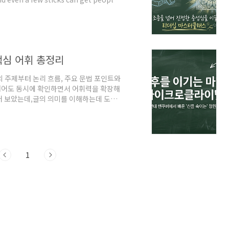
e all manipulations, short-term. Over
se stress for employee and
 핵심 어휘 총정리
글의 주제부터 논리 흐름, 주요 문법 포인트와
대어도 동시에 확인하면서 어휘력을 확장해
어 보았는데,글의 의미를 이해하는데 도움
h climate (including
 control of man, localized
 a microclimate scale. Vancouver,
1