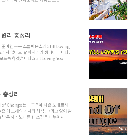
반복되는 일상, 차가운 현실에 지쳐 따스한
 항상 이 노래가 맴돌더라고요. 바로 스콜
정적인 가사 속에 담긴 깊은 의미를 알고 나
 Holiday 가사 및 해석 🎵'Holiday'는
발음 원리 총정리
한 곡은 스콜피온스의 Still Loving
드리지 않아도 잘 아시리라 생각이 듭니다.
 하겠습니다.Still Loving You 가사
고 어떻게 발음해야 할지 설명한 영상입니
리 내어 읽게 되면 영어 실력이 빠르게 향
 효율적이라는 것이 영어 학자들의 공통된
 것은 무척 재미있고 능률적인 방법이라
음 총정리
 of Change는 그즈음에 나온 노래로서
은 이 노래의 가사와 해석, 그리고 영어 발
nge 발음 해설노래를 한 소절을 나누어서 발
 듣고 따라 불러 보는데 도움이 되었으면 하
위의 영상에서 발음의 원리를 이해했다면 이번
 불러 보시면 좋겠습니다. Wind of