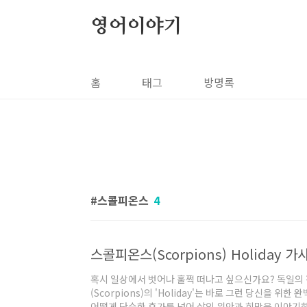
본문 바로가기
영어이야기
홈
태그
방명록
스콜피온스
4
혹시 일상에서 벗어나 훌쩍 떠나고 싶으신가요? 독일의
(Scorpions)의 'Holiday'는 바로 그런 당신을 위
어떻게 단순한 휴가를 넘어 삶의 위안과 희망을 이야기하