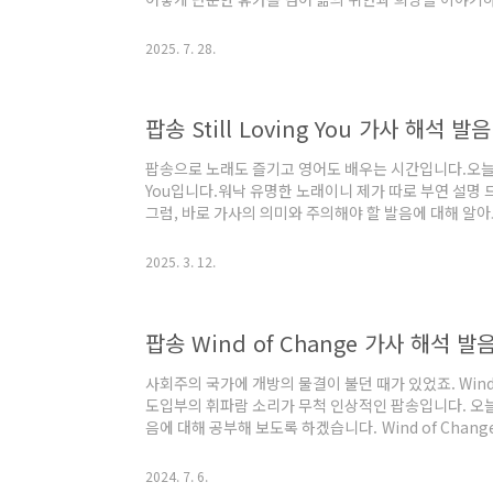
훌 털어버리고 어디론가 훌쩍 떠나고 싶을 때가 있죠. 
햇살과 사랑이 가득한 곳을 꿈꾸게 될 때, 제 머릿속에는
2025. 7. 28.
피온스의 명곡, 'Holiday'입니다. 단순한 멜로디와 서
면, 이 노래가 더욱 특별하게 들릴 거예요. 😊 Scorpions -
따라..
팝송 Still Loving You 가사 해석 
팝송으로 노래도 즐기고 영어도 배우는 시간입니다.오늘 준비
You입니다.워낙 유명한 노래이니 제가 따로 부연 설명 
그럼, 바로 가사의 의미와 주의해야 할 발음에 대해 알아보도록
및 발음 해설노래 가사를 한 문장씩 나누어서 해석을 했
다.영어 문장을 반복해서 읽듯이 노래 가사를 여러 번 소
2025. 3. 12.
상됩니다.의미를 알고 영어 듣기를 반복하는 것이 가장
의견이기도 하죠.그런 의미에서 팝송으로 영어 공부하는
생각이 드네요.Still Lov..
팝송 Wind of Change 가사 해석 발
사회주의 국가에 개방의 물결이 불던 때가 있었죠. Wind
도입부의 휘파람 소리가 무척 인상적인 팝송입니다. 오늘
음에 대해 공부해 보도록 하겠습니다. Wind of Cha
음의 원리를 설명해 보았습니다. 노래를 좀 더 선명하게
는 바람입니다. Wind of Change 듣고 따라 하기
2024. 7. 6.
에는 반복 연습을 할 차례입니다. 아래 영상을 보면서 함께