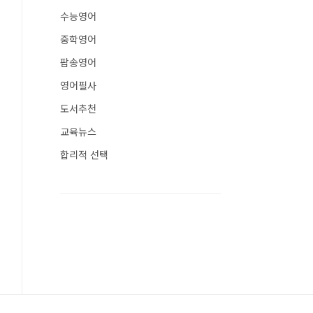
수능영어
중학영어
팝송영어
영어필사
도서추천
교육뉴스
합리적 선택