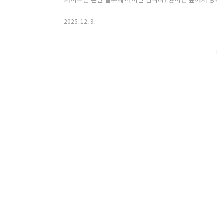
흔히 '약속'이라고 번역되는 'promise'가 실제 원어
고 '오늘밤 친구와 약속 있어'를 자연스럽게 표현하는
2025. 12. 9.
🤔 'Promise'의 진짜 의미 파헤치기한국어의 '약속
니다. 하지만 영어의 'promise'는 훨씬 무겁고 진지한 의