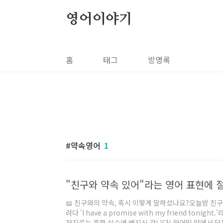
본문 바로가기
영어이야기
홈
태그
방명록
약속영어
1
📖 친구와의 약속, 혹시 이렇게 말하셨나요?오늘밤 친구
려다 'I have a promise with my friend ton
저지르는 흔한 실수에 빠지신 겁니다! 원어민 앞에서 