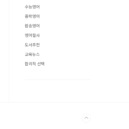
수능영어
중학영어
팝송영어
영어필사
도서추천
교육뉴스
합리적 선택