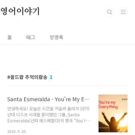
본문 바로가기
영어이야기
홈
태그
방명록
올드팝 추억의팝송
1
Santa Esmeralda - You're My Everything: 시대를 초월한 사랑의 찬가 (팝송 영어 가사 해석)
안녕하세요! 오늘은 시간을 거슬러 올라가 1970
년대 디스코 시대를 풍미했던 그룹, Santa
Esmeralda(산타 에스메랄다)의 명곡 "You're
My Everything"을 소개해 드리고자 합니다. 감
2025. 9. 20.
미로운 멜로디와 로맨틱한 가사가 돋보이는 이