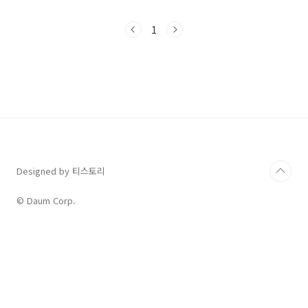
곡은 발표된 지 수십 년이 지난 지금까지도 많은
이들의 사랑을 받는 추억의 올드팝인데요. 오늘
1
포스팅에서는 Santa Esmeralda의 "You're
My Everything"이 어떤 곡인지 자세히 알아보
고, 가사 한 구절 한 구절에 담긴 애틋한 의미를
함께 해석해 보겠습니다. 사랑하는 사람에게 마
음을 전하고 싶을 때, 혹은 그저 감성에 젖고 싶은
날, 이 노래와 함께라면 더욱 특별한 순간을 만들
수 있을 것입니다.정열적인 라틴 디스코의 선두
주자, San..
Designed by 티스토리
© Daum Corp.