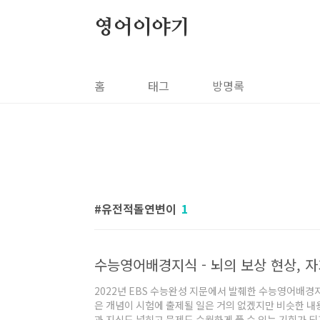
본문 바로가기
영어이야기
홈
태그
방명록
유전적돌연변이
1
2022년 EBS 수능완성 지문에서 발췌한 수능영어배경
은 개념이 시험에 출제될 일은 거의 없겠지만 비슷한 내
과 지식도 넓히고 문제도 수월하게 풀 수 있는 기회가 