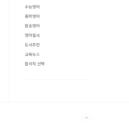
수능영어
중학영어
팝송영어
영어필사
도서추천
교육뉴스
합리적 선택