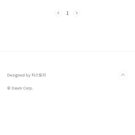
감고 있는 것을 확인할 수 있었습니다. 손흥민 선
수가 골키퍼도 아닌 데 왜 손가락에 붕대를 감았
1
을까 의아하기는 했지만, 훈련 중에 부상을 입었
다고 생각했지 어찌 그것도 이강인 선수와 몸싸
움을 했다고 상상이나 할 수 있겠습니까. 아무튼
축구협회는 감독 교체라든가 회장 교체라는 뒤숭
숭한 분위기 속에서 글로벌 스타 선수들의 돌출
행동까지... 당분간 무척 머리가 아플 것 같습니
다. 오늘은 The Sun에 실린 영문 기사를 직접 확
인해 보면서 어떤 내용인지 살펴보기로 하겠습니
다. S..
Designed by 티스토리
© Daum Corp.