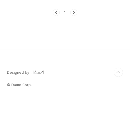
가 정말 많더라고요. 저도 처음에는 무조건 강요
하는 줄 알고 조심스러웠던 기억이 나네요.사실
1
should는 강요보다는 '부드러운 권유'나 '당연한
기대'의 뉘앙스가 훨씬 강해요. 이걸 제대로 모르
면 원어민 친구에게 본의 아니게 무례해지거나,
상대방의 말을 오해할 수도 있어요. 오늘은 제가
수년간 영어로 소통하며 깨달은 should의 진짜
얼굴들을 아주 쉽게 풀어드릴게요.의무보다는 조
언에 가까운 should 진짜 의미가장 기본이 되는
조언의 should부터 살펴볼..
Designed by 티스토리
© Daum Corp.