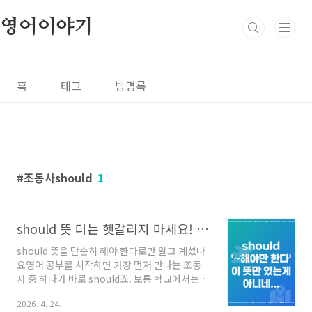
본문 바로가기
영어이야기
홈
태그
방명록
조동사should
1
should 뜻 더는 헷갈리지 마세요! 원어민 감성 200% 활용법
should 뜻을 단순히 해야 한다로만 알고 계셨나
요영어 공부를 시작하면 가장 먼저 만나는 조동
사 중 하나가 바로 should죠. 보통 학교에서는 '~
해야 한다'라고 딱딱하게 배워요. 그런데 막상 미
2026. 4. 24.
드나 영화를 보면 우리가 아는 그 느낌이 아닐 때