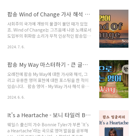
먹어"는 전혀 비슷한 것이 없는데 어떻게 이 둘을
연결시켰는지 참으로 미스터리하기만 합니다. 굳
팝송 Wind of Change 가사 해석 발음 총정리
이 공통점을 찾는 다면 '밥'의 'ㅂ' 발음과
'Babylon'의 'b' 발음이 비슷하게 들릴 수 있겠
사회주의 국가에 개방의 물결이 불던 때가 있었
습니다. 아무튼 어릴 적 시절의 추억을 강제로 소
죠. Wind of Change는 그즈음에 나온 노래로서
환해 내는 이 명곡을 통해 영어도 배우고 노래도
도입부의 휘파람 소리가 무척 인상적인 팝송입니
배우는 시간 가져 보겠습니다.Rivers of
다. 오늘은 이 노래의 가사와 해석, 그리고 영어
Babylon 영어 발음 원리 설명가사 한 소절씩 어
2024. 7. 6.
발음에 대해 공부해 보도록 하겠습니다. Wind
떻게 발음되는지 설명해 보았습니다. 영상을 보
of Change 발음 해설노래를 한 소절을 나누어
고 나시면 노래가 훨씬 ..
서 발음의 원리를 설명해 보았습니다. 노래를 좀
팝송 My Way 마스터하기 - 큰 글씨 우리말 발음 자막
더 선명하게 듣고 따라 불러 보는데 도움이 되었
으면 하는 바람입니다. Wind of Change 듣고
오래전에 팝송 My Way에 대한 가사와 해석, 그
따라 하기위의 영상에서 발음의 원리를 이해했다
리고 유용한 영어 표현에 대한 포스팅을 한 적이
면 이번에는 반복 연습을 할 차례입니다. 아래 영
있습니다. 팝송 영어 - My Way 가사 해석 유용
상을 보면서 함께 불러 보시면 좋겠습니
한 영어 표현직장에서 회식을 할 때면 높은 직급
다. Wind of Change 가사 및 해석영상에 포함
2024. 6. 6.
에 계신 분들이 꼭 부르던 노래가 있었는데 바로
된 가사와 해석, 그리고 우리말 발음이 포함된 슬
"My Way"라는 팝송이었습니다. 술에 조금 취해
라이드입니다. 필요하시다면 다..
서인지 자신의 삶을 되돌아보면서 뭔가 아쉬워한
It's a Heartache - 보니 타일러 Bonnie Tyler의 팝송으로 영어 발음 마스터 하기
다는 것을 진하myenglishstory2.com 또한
유튜브에 노래 소절별 발음에 대해 설명하는 영
웨일스 출신의 가수 Bonnie Tyler가 부른 'It's
상을 올리기도 했었죠. 오늘은 당시에 하지 못
a Heartache'라는 곡으로 영어 발음을 공부해
했던 우리말 발음을 넣은 영상을 만들어 보았습