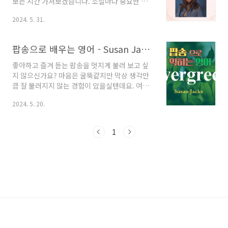
보는 시간 가져보겠습니다. 소절마다 중요한 발
니다. 우리말 발음을 보면서 노래를 여러 번 듣다
음 포인트를 익히고 나면 훨씬 더 잘 들리고 따라
보면 훨씬 잘 들리지 않을까 싶네요. 한글 발음과
2024. 5. 31.
부르기도 한결 수월해질 거라 생각됩니다. 그럼
함께 듣는 My Way
바로 시작해 보겠습니다. 발음 및 의미 분석하기
it's와 a가 연음이 되어서 '이~쳐'로 소리 났습니
팝송으로 배우는 영어 - Susan Jacks의 Evergreen 가사 해석 한글 발음
다. heart와 ache도 연음이 되었고, heart뒤의
't'가 우리말 /ㄹ/처럼 부드럽게 소리가 변했습니
좋아하고 즐겨 듣는 팝송을 멋지게 불러 보고 싶
다. 그래서 '하~레잌' 처럼 소리가 들립니다.
지 않으신가요? 마음은 굴뚝같지만 막상 생각만
but과 a도 연음이 되었고 but의 't'도 우리말 /
큼 잘 불러지지 않는 경험이 있을실텐데요. 여기
ㄹ/로 소리가 변했습니다. 그래서 '버~러'처럼 소
에는 그럴만한 이유가 있습니다. 가장 큰 이유는
리가 들리게 됩니다. 이 문장은 맨 앞에 'It'가 생
2024. 5. 20.
바로 '발음'이죠. 가사를 보면 어느 정도 아는 단
각되어 있습니다. hit은 '때리..
어이지만 학교 다닐 때 알고 있던 발음과 가수가
부르는 것과는 차이가 있습니다. 즉, 내가 알고 있
1
는 발음과 실제 발음이 다르다는 것이죠. 이런 이
유로 무수히 많이 팝송을 들었어도 안 들리는 부
분은 여전히 안 들리고, 따라 부르기도 벅찬 것이
사실이었습니다. 저 또한 그런 경험을 겪어왔기
에 그 심정을 누구보다 잘 알고 있습니다. 그런데,
단어와 단어끼리 서로 연결되면서 소리가 뭉쳐지
고, 때론 소리가 변형되거나 사라지는 원리를 알
고 나니 이전보다 훨씬 선명하게 소리가 잘 ..