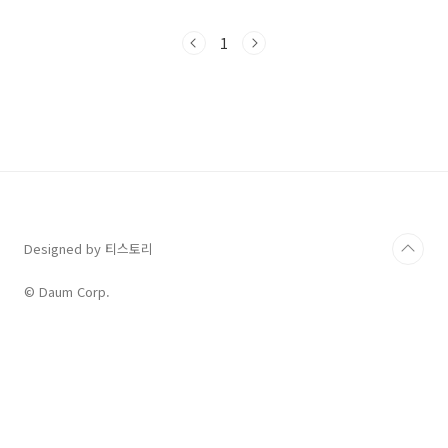
으로 다가온 수능 시험의 마지막 모의고사인 만
큼 최대한 수능 수업과 유사한 유형이라 할 수 있
1
습니다.꼼꼼하게 정답이 도출되는 근거를 살펴
보면서 실전 시험에 대비해 보시길 바랍니다. 고3
2025년 10월 모의고사 정답풀이 상세해설 - 쏠
북고3 2025년 10월 모의고사 상세 문제 풀이 해
설집입니다. 독해 지문, 해석, 주요 어휘 정리, 주
요 문장 구문 분석, 글의 주제, 글의 구조, 정답 풀
이 및 근거, 선택지 해석 및 오답 풀이로 구성되어
solvook.com ..
Designed by 티스토리
© Daum Corp.