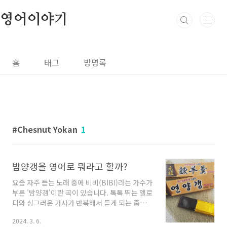
본문 바로가기
영어이야기
홈
태그
방명록
Chesnut Yokan
1
밤양갱을 영어로 뭐라고 할까?
요즘 자주 듣는 노래 중에 비비(BIBI)라는 가수가
부른 '밤양갱'이란 곡이 있습니다. 톡톡 뛰는 멜로
디와 싱그러운 가사가 반복해서 듣게 되는 중독
성을 가진 노래입니다. 직업병 때문인지 몰라도
2024. 3. 6.
'밤양갱'을 영어로 뭐라고 할지 궁금해 졌고, 바로