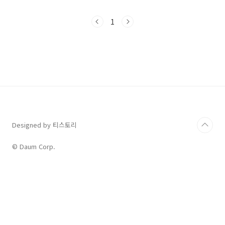
같지만, 사실 이 곡에는 밴드의 성공과 위기라는
중의적인 의미가 숨겨져 있습니다. 본 포스팅에
1
서는 'Have You Ever Seen The Rain'의 전체
가사와 전문 해석은 물론, 일상에서 바로 활용할
수 있는 유용한 영어 표현까지 완벽하게 정리해
드립니다.Creedence Clearwater Revival
(CCR), 시대를 노래한 밴드포스팅을 시작하기에
앞서, 이 명곡을 탄생시킨 전설적인 밴드
'Creedence Clearwate..
Designed by 티스토리
© Daum Corp.