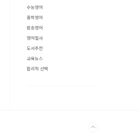
수능영어
중학영어
팝송영어
영어필사
도서추천
교육뉴스
합리적 선택