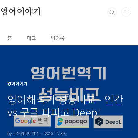
본문 바로가기
영어이야기
홈
태그
방명록
영어이야기
영어해석기 성능비교 - 인간
vs 구글 파파고 DeepL
by 나의영어이야기
2023. 7. 30.