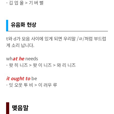
- 깁 업 올 > 기 버 뻘
유음화 현상
t와 d가 모음 사이에 있게 되면 우리말 /ㄹ/처럼 부드럽
게 소리 납니다.
wh
at he
needs
- 왓 히 니즈 > 왓 이 니즈 > 와 리 니즈
it o
ught to
be
- 잇 오웃 투 비 > 이 러우 루
맺음말