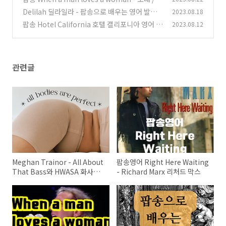
사 / 해석 / 영어 표현 배우기
Delilah 딜라일라 - 팝송으로 배우는 영어 발음
2023.08.18
(0)
및 듣기
팝송 Hotel California 호텔 캘리포니아 영어 배
2023.08.12
(0)
우기 2부 - 발음 현상 총정리
(0)
관련글
Meghan Trainor - All About
팝송영어 Right Here Waiting
That Bass와 HWASA 화사의 I
- Richard Marx 리처드 막스
Love My Body