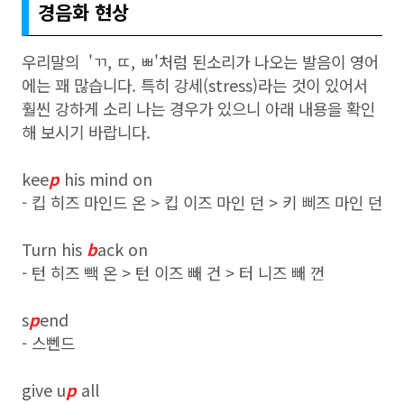
경음화 현상
우리말의 'ㄲ, ㄸ, ㅃ'처럼 된소리가 나오는 발음이 영어
에는 꽤 많습니다. 특히 강세(stress)라는 것이 있어서
훨씬 강하게 소리 나는 경우가 있으니 아래 내용을 확인
해 보시기 바랍니다.
kee
p
his mind on
- 킵 히즈 마인드 온 > 킵 이즈 마인 던 > 키 삐즈 마인 던
Turn his
b
ack on
- 턴 히즈 빽 온 > 턴 이즈 빼 건 > 터 니즈 빼 껀
s
p
end
- 스뻰드
give u
p
all