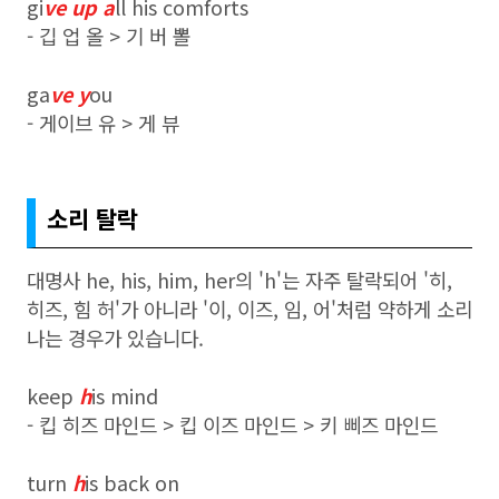
gi
ve up a
ll his comforts
- 깁 업 올 > 기 버 뽈
ga
ve y
ou
- 게이브 유 > 게 뷰
소리 탈락
대명사 he, his, him, her의 'h'는 자주 탈락되어 '히,
히즈, 힘 허'가 아니라 '이, 이즈, 임, 어'처럼 약하게 소리
나는 경우가 있습니다.
keep
h
is mind
- 킵 히즈 마인드 > 킵 이즈 마인드 > 키 삐즈 마인드
turn
h
is back on