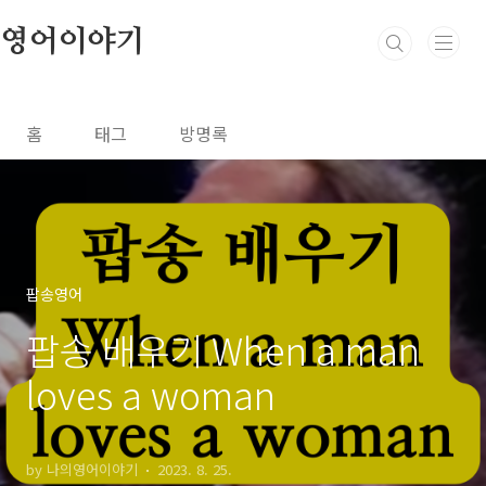
본문 바로가기
영어이야기
홈
태그
방명록
팝송영어
팝송 배우기 When a man
loves a woman
by 나의영어이야기
2023. 8. 25.