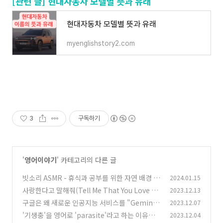
[관련 글] 현대자동차 모델별 뜻과 유래
현대자동차 모델별 뜻과 유래
myenglishstory2.com
3
구독하기
'
영어이야기
' 카테고리의 다른 글
빗소리 ASMR - 휴식과 공부를 위한 자연 배경 음
2024.01.15
악
사랑한다고 말해줘(Tell Me That You Love M
2023.12.13
(0)
e) OST - 10CM-try not to cry 가사 및 영어 해
구글은 왜 새로운 인공지능 서비스를 "Gemin
2023.12.07
석
i"라고 했을까? - Gemini (제미나이, 제미니) 어
(0)
'기생충'을 영어로 'parasite'라고 하는 이유는?
2023.12.04