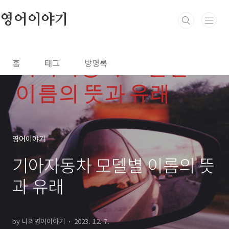
본문 바로가기
영어이야기
홈
태그
방명록
영어이야기
기아자동차 모델별 이름의 뜻
과 유래
by 나의영어이야기
2023. 12. 7.