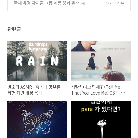
원 이야기
어근 'para' 영단어 총정리
(0)
국내 유명 아이돌 그룹 이름 뜻과 유래
2023.12.04
(2)
(0)
관련글
빗소리 ASMR - 휴식과 공부를
사랑한다고 말해줘(Tell Me
위한 자연 배경 음악
That You Love Me) OST -
10CM-try not to cry 가사 및
영어 해석