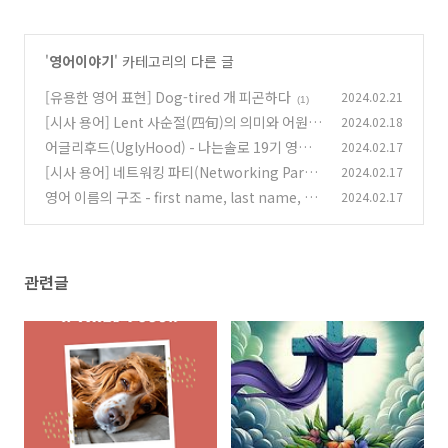
'
영어이야기
' 카테고리의 다른 글
[유용한 영어 표현] Dog-tired 개 피곤하다
2024.02.21
(1)
[시사 용어] Lent 사순절(四旬)의 의미와 어원
2024.02.18
(1
어글리후드(UglyHood) - 나는솔로 19기 영자 1
2024.02.17
6)
00억대(?) 웹툰 유명 작가
[시사 용어] 네트워킹 파티(Networking Party)
2024.02.17
(2)
란 무엇인가?
영어 이름의 구조 - first name, last name, mi
2024.02.17
(1)
ddle name
(0)
관련글