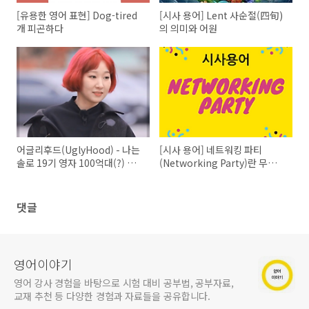
[유용한 영어 표현] Dog-tired
[시사 용어] Lent 사순절(四旬)
개 피곤하다
의 의미와 어원
어글리후드(UglyHood) - 나는
[시사 용어] 네트워킹 파티
솔로 19기 영자 100억대(?) 웹
(Networking Party)란 무엇인
툰 유명 작가
가?
댓글
영어이야기
영어 강사 경험을 바탕으로 시험 대비 공부법, 공부자료,
교재 추천 등 다양한 경험과 자료들을 공유합니다.