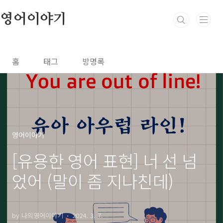
본문 바로가기
영어이야기
홈
태그
방명록
영어이야기
[유용한 영어 표현] 너 선 넘
었어 (말이 좀 지나친데)
by 나의영어이야기
2024. 3. 7.