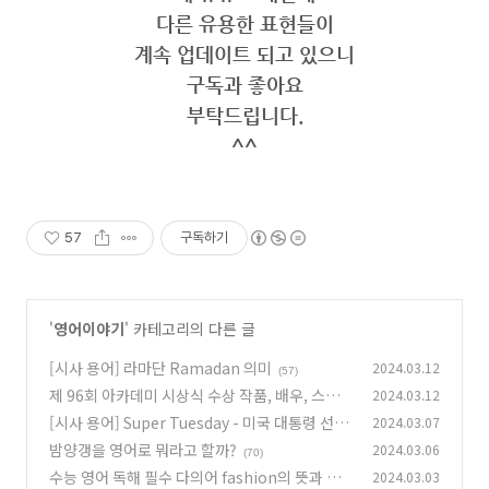
다른 유용한 표현들이
계속 업데이트 되고 있으니
구독과 좋아요
부탁드립니다.
^^
57
구독하기
'
영어이야기
' 카테고리의 다른 글
[시사 용어] 라마단 Ramadan 의미
2024.03.12
(57)
제 96회 아카데미 시상식 수상 작품, 배우, 스태
2024.03.12
프 총정리
[시사 용어] Super Tuesday - 미국 대통령 선거
2024.03.07
(40)
제도
밤양갱을 영어로 뭐라고 할까?
2024.03.06
(2)
(70)
수능 영어 독해 필수 다의어 fashion의 뜻과 예
2024.03.03