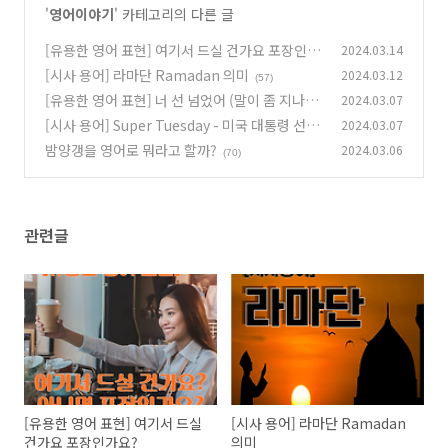
'
영어이야기
' 카테고리의 다른 글
[유용한 영어 표현] 여기서 드실 건가요 포장인가
2024.03.14
요?
[시사 용어] 라마단 Ramadan 의미
2024.03.12
(57)
(57)
[유용한 영어 표현] 너 선 넘었어 (말이 좀 지나친
2024.03.07
데)
[시사 용어] Super Tuesday - 미국 대통령 선거
2024.03.07
(60)
제도
밤양갱을 영어로 뭐라고 할까?
2024.03.06
(2)
(70)
관련글
[유용한 영어 표현] 여기서 드실
[시사 용어] 라마단 Ramadan
건가요 포장인가요?
의미