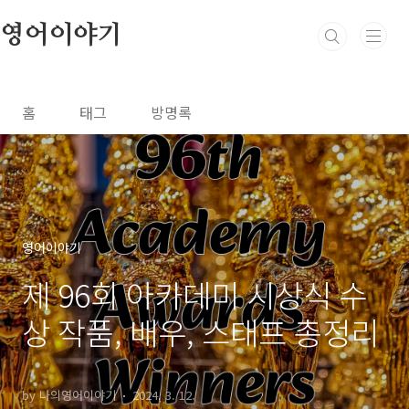
본문 바로가기
영어이야기
홈
태그
방명록
영어이야기
제 96회 아카데미 시상식 수
상 작품, 배우, 스태프 총정리
by 나의영어이야기
2024. 3. 12.