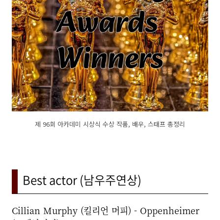
제 96회 아카데미 시상식 수상 작품, 배우, 스태프 총정리
Best actor (남우주연상)
Cillian Murphy (킬리언 머피) - Oppenheimer