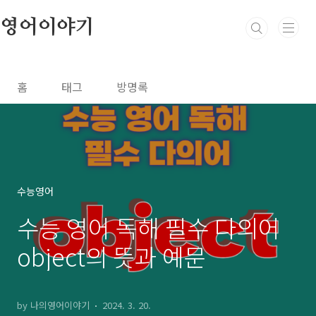
본문 바로가기
영어이야기
홈
태그
방명록
수능영어
수능 영어 독해 필수 다의어
object의 뜻과 예문
by 나의영어이야기
2024. 3. 20.