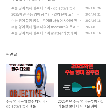
수능 영어 독해 필수 다의어 - objective 뜻과 예
2024.03.26
문
2025학년 수능 영어 공부법 - 킬러 문항 보다 더
2024.03.21
(42)
어려운 것이 온다!
수능 영어 문장 공식 - 주어와 서술어 사이에 전치
2024.03.18
(56)
사구와 to부정사가 오는 문장 패턴
수능 영어 독해 필수 다의어 measure의 뜻과 예
2024.03.17
(49)
문 알아보기
수등 영어 독해 필수 다의어 matter의 뜻과 예문
2024.03.16
(52)
(49)
관련글
수능 영어 독해 필수 다의어 -
2025학년 수능 영어 공부법 - 킬
objective 뜻과 예문
러 문항 보다 더 어려운 것이 온
다!