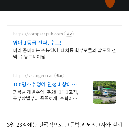
https://compasspub.com
광고
영어 1등급 전략, 수트!
미리 준비하는 수능영어, 대치동 학부모들의 압도적 선
택. 수능트레이닝
https://visangedu.ac
광고
100명소수정예 안성비상에듀 1
대1 밀착코칭 기숙학원
과목별 레벨수업, 주2회 1대1코칭,
공부방법부터 꼼꼼하게! 수학이강한
기숙학원 ,웨이팅없는 질의응답, 남
녀분리독서실 지정석
3월 28일에는 전국적으로 고등학교 모의고사가 실시