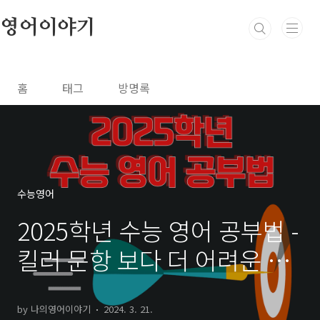
본문 바로가기
영어이야기
홈
태그
방명록
수능영어
2025학년 수능 영어 공부법 -
킬러 문항 보다 더 어려운 것
이 온다!
by 나의영어이야기
2024. 3. 21.