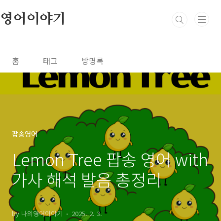
본문 바로가기
영어이야기
홈
태그
방명록
팝송영어
Lemon Tree 팝송 영어 with
가사 해석 발음 총정리
by 나의영어이야기
2025. 2. 3.