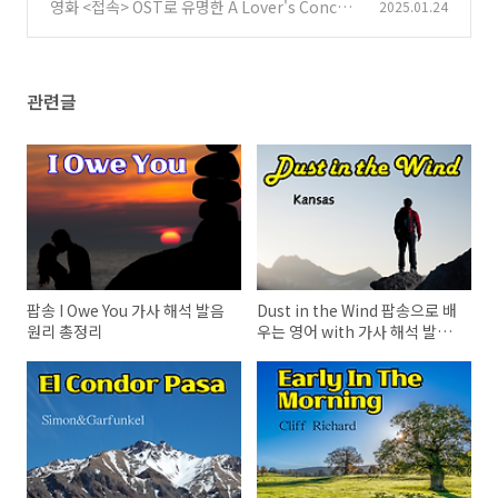
정리
영화 <접속> OST로 유명한 A Lover's Concert
2025.01.24
(2)
o 가사 해석 영어 발음 총정리
(3)
관련글
팝송 I Owe You 가사 해석 발음
Dust in the Wind 팝송으로 배
원리 총정리
우는 영어 with 가사 해석 발음
총정리